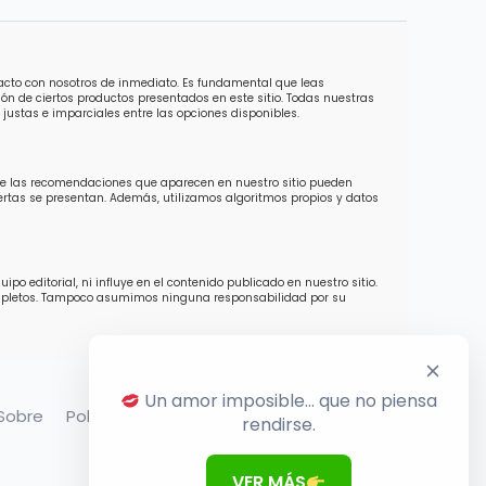
tacto con nosotros de inmediato. Es fundamental que leas
ón de ciertos productos presentados en este sitio. Todas nuestras
justas e imparciales entre las opciones disponibles.
 de las recomendaciones que aparecen en nuestro sitio pueden
ofertas se presentan. Además, utilizamos algoritmos propios y datos
o editorial, ni influye en el contenido publicado en nuestro sitio.
completos. Tampoco asumimos ninguna responsabilidad por su
Un amor imposible… que no piensa
Sobre
Política de Privacidade
Termos de Uso
rendirse.
VER MÁS