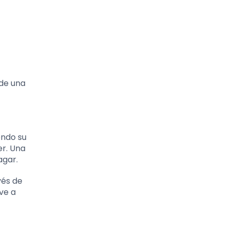
 de una
endo su
er. Una
agar.
vés de
ve a