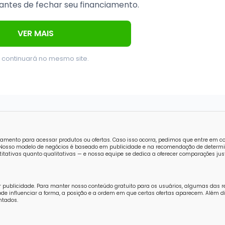
antes de fechar seu financiamento.
VER MAIS
 continuará no mesmo site.
amento para acessar produtos ou ofertas. Caso isso ocorra, pedimos que entre em 
o. Nosso modelo de negócios é baseado em publicidade e na recomendação de determi
tativas quanto qualitativas — e nossa equipe se dedica a oferecer comparações just
r publicidade. Para manter nosso conteúdo gratuito para os usuários, algumas das 
e influenciar a forma, a posição e a ordem em que certas ofertas aparecem. Além di
ntados.