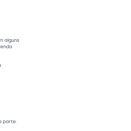
em alguns
 venda
a
a parte.