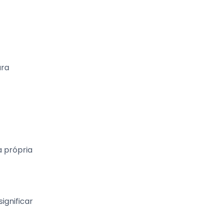
ara
a própria
ignificar