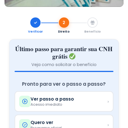
✓
2
Verificar
Direito
Benefício
Último passo para garantir sua CNH
grátis
Veja como solicitar o benefício
★ CNH
Pronto para ver o passo a passo?
Ver passo a passo
›
Acesso imediato
Quero ver
›
Programa oficial