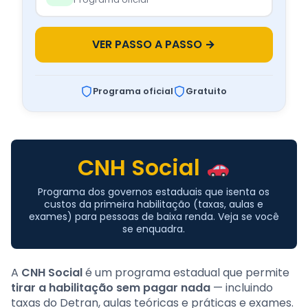
VER PASSO A PASSO →
Programa oficial
Gratuito
CNH Social
Programa dos governos estaduais que isenta os
custos da primeira habilitação (taxas, aulas e
exames) para pessoas de baixa renda. Veja se você
se enquadra.
A
CNH Social
é um programa estadual que permite
tirar a habilitação sem pagar nada
— incluindo
taxas do Detran, aulas teóricas e práticas e exames.