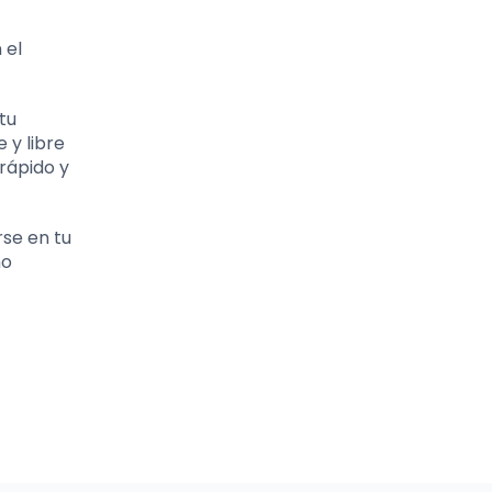
 el
tu
 y libre
rápido y
rse en tu
mo