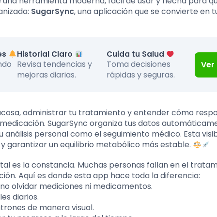
 una herramienta moderna, fácil de usar y hecha para q
ganizada:
SugarSync
, una aplicación que se convierte en t
tes
Historial Claro
Cuida tu Salud
ndo
Revisa tendencias y
Toma decisiones
Ver
mejoras diarias.
rápidas y seguras.
lucosa, administrar tu tratamiento y entender cómo resp
 la medicación. SugarSync organiza tus datos automáticam
 análisis personal como el seguimiento médico. Esta visib
 y garantizar un equilibrio metabólico más estable.
tal es la constancia. Muchas personas fallan en el trata
ación. Aquí es donde esta app hace toda la diferencia:
no olvidar mediciones ni medicamentos.
es diarios.
atrones de manera visual.