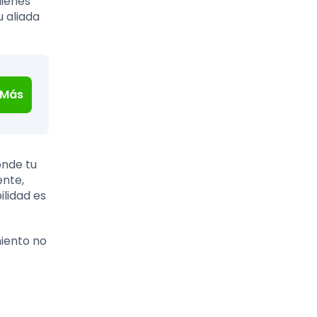
uienes
u aliada
 Más
onde tu
ente,
ilidad es
miento no