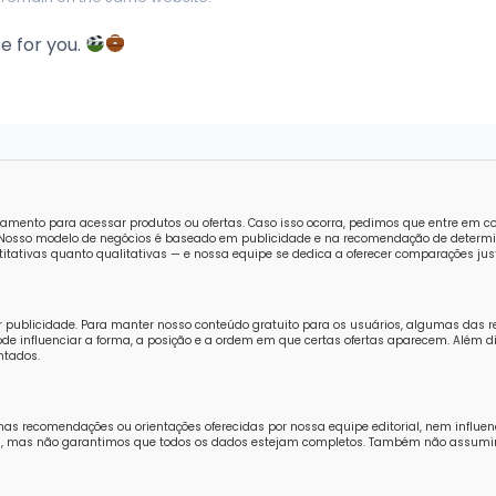
e for you.
amento para acessar produtos ou ofertas. Caso isso ocorra, pedimos que entre em 
o. Nosso modelo de negócios é baseado em publicidade e na recomendação de determi
tativas quanto qualitativas — e nossa equipe se dedica a oferecer comparações just
r publicidade. Para manter nosso conteúdo gratuito para os usuários, algumas das 
e influenciar a forma, a posição e a ordem em que certas ofertas aparecem. Além di
ntados.
nas recomendações ou orientações oferecidas por nossa equipe editorial, nem influe
ores, mas não garantimos que todos os dados estejam completos. Também não assum