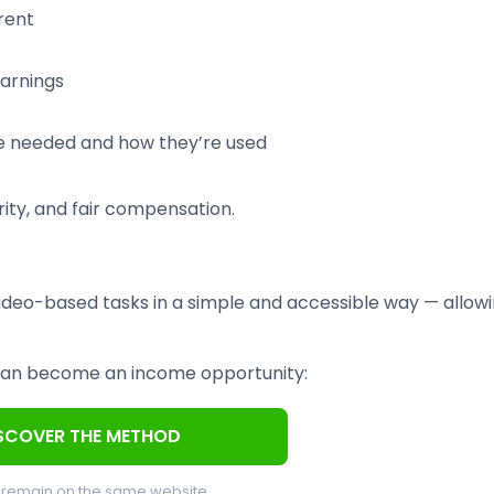
rent
earnings
re needed and how they’re used
rity, and fair compensation.
video-based tasks in a simple and accessible way — allow
 can become an income opportunity:
SCOVER THE METHOD
l remain on the same website.