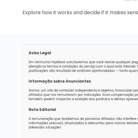
Explore how it works and decide if it makes sens
Aviso Legal
Em nenhuma hipótese solicitaremos que você realize qualquer pag
atenção os termos e condições do serviço com o qual está lidand
publicações são resultado de análises aprofundadas — tanto quanti
Informação sobre Anunciantes
Somos um site de conteúdo independente e objetivo, financiado po
afiliados que nos remuneram por indicações. Essa compensação pod
também podem impactar a exibição dos produtos e ofertas aprese
Nota Editorial
A remuneração que recebemos de parceiros afiliados não interfere 
informações precisas, atualizadas e relevantes para nossos leit
diferentes situações.