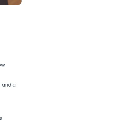
ow
e and a
ks