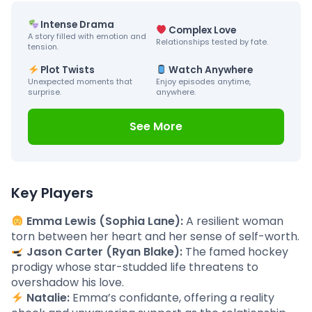
Intense Drama
Complex Love
A story filled with emotion and
Relationships tested by fate.
tension.
Plot Twists
Watch Anywhere
Unexpected moments that
Enjoy episodes anytime,
surprise.
anywhere.
See More
Key Players
Emma Lewis (Sophia Lane):
A resilient woman
torn between her heart and her sense of self-worth.
Jason Carter (Ryan Blake):
The famed hockey
prodigy whose star-studded life threatens to
overshadow his love.
Natalie:
Emma’s confidante, offering a reality