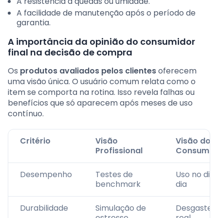
A resistência a quedas ou umidade.
A facilidade de manutenção após o período de
garantia.
A importância da opinião do consumidor
final na decisão de compra
Os
produtos avaliados pelos clientes
oferecem
uma visão única. O usuário comum relata como o
item se comporta na rotina. Isso revela falhas ou
benefícios que só aparecem após meses de uso
contínuo.
Critério
Visão
Visão do
Profissional
Consumid
Desempenho
Testes de
Uso no dia 
benchmark
dia
Durabilidade
Simulação de
Desgaste
estresse
real