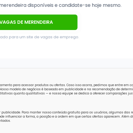
merendeira disponíveis e candidate-se hoje mesmo.
 VAGAS DE MERENDEIRA
nado para um site de vagas de emprego.
amento para acessar produtos ou ofertas. Caso isso ocorra, pedimos que entre em 
o. Nosso modelo de negócios é baseado em publicidade e na recomendação de determi
tativas quanto qualitativas — e nossa equipe se dedica a oferecer comparações just
r publicidade. Para manter nosso conteúdo gratuito para os usuários, algumas das 
e influenciar a forma, a posição e a ordem em que certas ofertas aparecem. Além di
ntados.