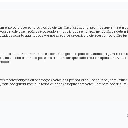
amento para acessar produtos ou ofertas. Caso isso ocorra, pedimos que entre em 
o. Nosso modelo de negócios é baseado em publicidade e na recomendação de determi
tativas quanto qualitativas — e nossa equipe se dedica a oferecer comparações just
r publicidade. Para manter nosso conteúdo gratuito para os usuários, algumas das 
e influenciar a forma, a posição e a ordem em que certas ofertas aparecem. Além di
ntados.
nas recomendações ou orientações oferecidas por nossa equipe editorial, nem influe
ores, mas não garantimos que todos os dados estejam completos. Também não assum