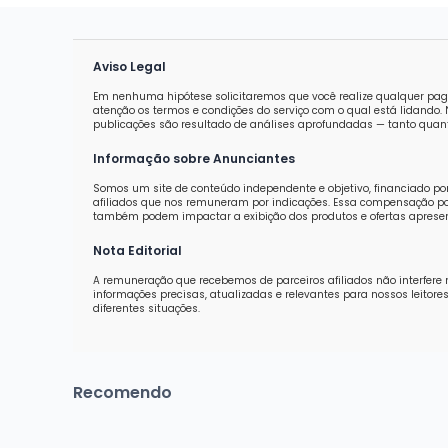
Aviso Legal
Em nenhuma hipótese solicitaremos que você realize qualquer pag
atenção os termos e condições do serviço com o qual está lidand
publicações são resultado de análises aprofundadas — tanto quanti
Informação sobre Anunciantes
Somos um site de conteúdo independente e objetivo, financiado po
afiliados que nos remuneram por indicações. Essa compensação pod
também podem impactar a exibição dos produtos e ofertas aprese
Nota Editorial
A remuneração que recebemos de parceiros afiliados não interfere 
informações precisas, atualizadas e relevantes para nossos leit
diferentes situações.
Recomendo