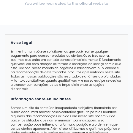
You will be redirected to the official website
Aviso Legal
Em nenhuma hipótese solicitaremos que você realize qualquer
pagamento para acessar produtos ou ofertas. Caso isso ocorra,
pedimos que entre em contato conosco imediatamente. É fundamental
que você leia com atenção os termos e condições do serviço com o qual
está lidando. Nosso modelo de negócios é baseado em publicidade e
na recomendação de determinados produtos apresentados neste site.
Todas as nossas publicações são resultado de análises aprofundadas
— tanto quantitativas quanto qualitativas — e nossa equipe se dedica
a oferecer comparações justas e imparciais entre as opções
disponíveis.
Informação sobre Anunciantes
Somos um site de conteúdo independente e objetivo, financiado por
publicidade. Para manter nosso conteúdo gratuito para os usuários,
algumas das recomendações exibidas em nosso site podem vir de
parceiros afiliados que nos remuneram por indicações. Essa
compensação pode influenciar a forma, a posição e a ordem em que
certas ofertas aparecem. Além disso, utilizamos algoritmos próprios e
dados coletados que também podem impactar a exibição dos