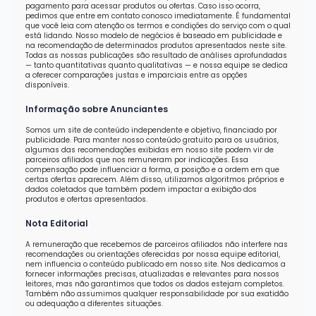
pagamento para acessar produtos ou ofertas. Caso isso ocorra,
pedimos que entre em contato conosco imediatamente. É fundamental
que você leia com atenção os termos e condições do serviço com o qual
está lidando. Nosso modelo de negócios é baseado em publicidade e
na recomendação de determinados produtos apresentados neste site.
Todas as nossas publicações são resultado de análises aprofundadas
— tanto quantitativas quanto qualitativas — e nossa equipe se dedica
a oferecer comparações justas e imparciais entre as opções
disponíveis.
Informação sobre Anunciantes
Somos um site de conteúdo independente e objetivo, financiado por
publicidade. Para manter nosso conteúdo gratuito para os usuários,
algumas das recomendações exibidas em nosso site podem vir de
parceiros afiliados que nos remuneram por indicações. Essa
compensação pode influenciar a forma, a posição e a ordem em que
certas ofertas aparecem. Além disso, utilizamos algoritmos próprios e
dados coletados que também podem impactar a exibição dos
produtos e ofertas apresentados.
Nota Editorial
A remuneração que recebemos de parceiros afiliados não interfere nas
recomendações ou orientações oferecidas por nossa equipe editorial,
nem influencia o conteúdo publicado em nosso site. Nos dedicamos a
fornecer informações precisas, atualizadas e relevantes para nossos
leitores, mas não garantimos que todos os dados estejam completos.
Também não assumimos qualquer responsabilidade por sua exatidão
ou adequação a diferentes situações.