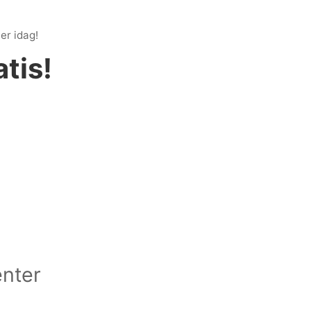
er idag!
tis!
enter