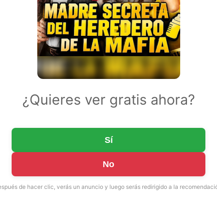
¿Quieres ver gratis ahora?
Sí
No
spués de hacer clic, verás un anuncio y luego serás redirigido a la recomendaci