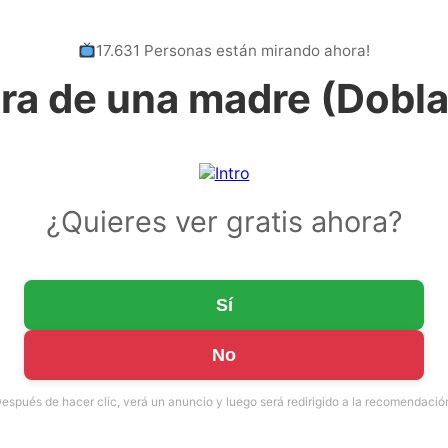
17.631 Personas están mirando ahora!
ira de una madre (Dobl
¿Quieres ver gratis ahora?
Sí
No
espués de hacer clic, verá un anuncio y luego será redirigido a la recomendació