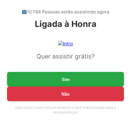
10.764 Pessoas estão assistindo agora
Ligada à Honra
Quer assistir grátis?
Sim
Não
Após clicar, você verá um anúncio e será redirecionado para a
recomendação.