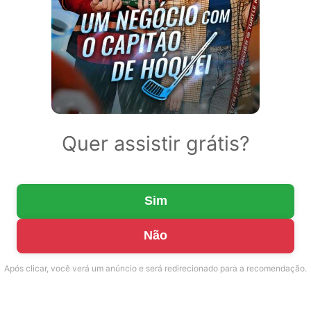
Quer assistir grátis?
Sim
Não
Após clicar, você verá um anúncio e será redirecionado para a recomendação.