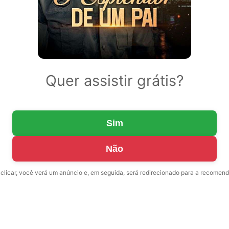
Quer assistir grátis?
Sim
Não
clicar, você verá um anúncio e, em seguida, será redirecionado para a recomen