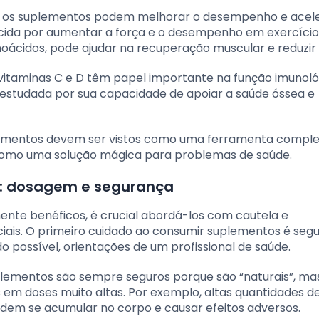
cos, os suplementos podem melhorar o desempenho e acel
cida por aumentar a força e o desempenho em exercício
oácidos, pode ajudar na recuperação muscular e reduzir 
itaminas C e D têm papel importante na função imunoló
 estudada por sua capacidade de apoiar a saúde óssea e
uplementos devem ser vistos como uma ferramenta comp
o como uma solução mágica para problemas de saúde.
: dosagem e segurança
te benéficos, é crucial abordá-los com cautela e
iais. O primeiro cuidado ao consumir suplementos é segu
 possível, orientações de um profissional de saúde.
lementos são sempre seguros porque são “naturais”, ma
em doses muito altas. Por exemplo, altas quantidades d
podem se acumular no corpo e causar efeitos adversos.