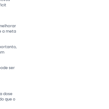
icit
 melhorar
e a meta
portanto,
 um
pode ser
a dose
do que o