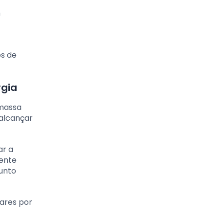
m
os de
rgia
 massa
alcançar
ar a
mente
junto
ares por