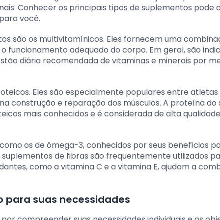
nais. Conhecer os principais tipos de suplementos pode 
para você.
os são os multivitamínicos. Eles fornecem uma combina
ra o funcionamento adequado do corpo. Em geral, são indi
stão diária recomendada de vitaminas e minerais por me
roteicos. Eles são especialmente populares entre atletas
am na construção e reparação dos músculos. A proteína do
teicos mais conhecidos e é considerada de alta qualidad
 como os de ômega-3, conhecidos por seus benefícios pa
s suplementos de fibras são frequentemente utilizados p
idantes, como a vitamina C e a vitamina E, ajudam a com
o para suas necessidades
por compreender suas necessidades individuais e os obje