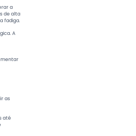
erar a
s de alta
a fadiga.
gica. A
lementar
ir as
s até
e