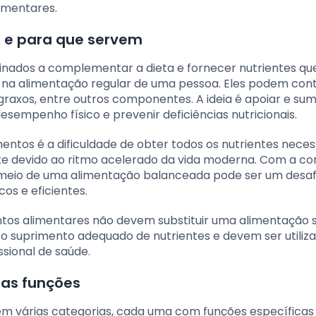
imentares.
 e para que servem
inados a complementar a dieta e fornecer nutrientes q
s na alimentação regular de uma pessoa. Eles podem con
s graxos, entre outros componentes. A ideia é apoiar e sum
esempenho físico e prevenir deficiências nutricionais.
entos é a dificuldade de obter todos os nutrientes neces
e devido ao ritmo acelerado da vida moderna. Com a cor
or meio de uma alimentação balanceada pode ser um desafi
os e eficientes.
tos alimentares não devem substituir uma alimentação s
r o suprimento adequado de nutrientes e devem ser utiliz
sional de saúde.
uas funções
em várias categorias, cada uma com funções específicas