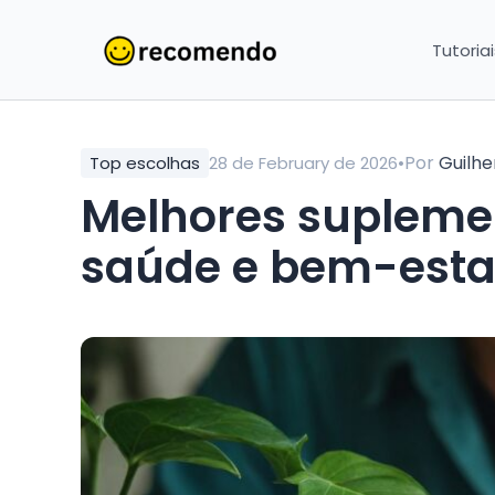
Tutoria
•
Por
Guilh
Top escolhas
28 de February de 2026
Melhores supleme
saúde e bem-esta