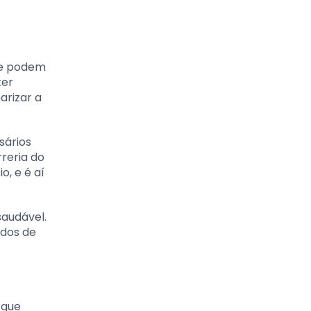
ue podem
ter
arizar a
sários
reria do
o, e é aí
audável.
ados de
 que