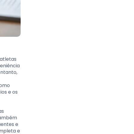
atletas
eniência
ntanto,
como
ios e os
as
 também
uentes e
mpleta e