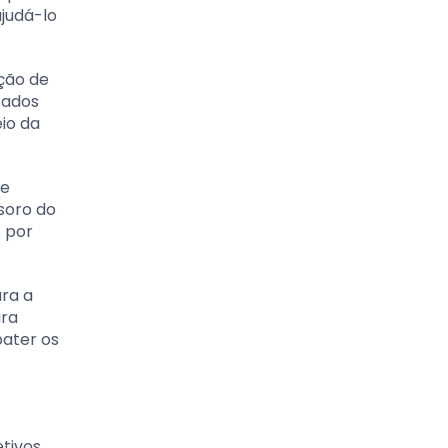
ajudá-lo
ção de
cados
io da
 e
 soro do
e por
ra a
ara
bater os
tivos