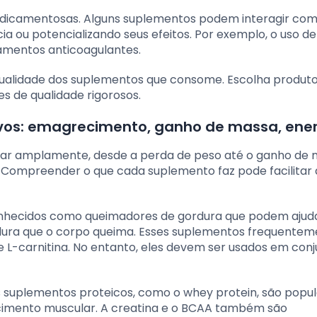
medicamentosas. Alguns suplementos podem interagir co
ia ou potencializando seus efeitos. Por exemplo, o uso de
camentos anticoagulantes.
 qualidade dos suplementos que consome. Escolha produt
s de qualidade rigorosos.
ivos: emagrecimento, ganho de massa, ene
iar amplamente, desde a perda de peso até o ganho de
Compreender o que cada suplemento faz pode facilitar 
nhecidos como queimadores de gordura que podem ajud
dura que o corpo queima. Esses suplementos frequente
L-carnitina. No entanto, eles devem ser usados ​​em con
 suplementos proteicos, como o whey protein, são popul
cimento muscular. A creatina e o BCAA também são