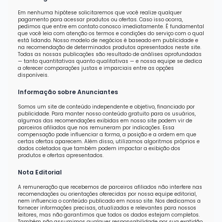
Em nenhuma hipótese solicitaremos que você realize qualquer
pagamento para acessar produtos ou ofertas. Caso isso ocorra,
pedimos que entre em contato conosco imediatamente. É fundamental
que você leia com atenção os termos e condições do serviço com o qual
está lidando. Nosso modelo de negócios é baseado em publicidade e
na recomendação de determinados produtos apresentados neste site.
Todas as nossas publicações são resultado de análises aprofundadas
— tanto quantitativas quanto qualitativas — e nossa equipe se dedica
a oferecer comparações justas e imparciais entre as opções
disponíveis.
Informação sobre Anunciantes
Somos um site de conteúdo independente e objetivo, financiado por
publicidade. Para manter nosso conteúdo gratuito para os usuários,
algumas das recomendações exibidas em nosso site podem vir de
parceiros afiliados que nos remuneram por indicações. Essa
compensação pode influenciar a forma, a posição e a ordem em que
certas ofertas aparecem. Além disso, utilizamos algoritmos próprios e
dados coletados que também podem impactar a exibição dos
produtos e ofertas apresentados.
Nota Editorial
A remuneração que recebemos de parceiros afiliados não interfere nas
recomendações ou orientações oferecidas por nossa equipe editorial,
nem influencia o conteúdo publicado em nosso site. Nos dedicamos a
fornecer informações precisas, atualizadas e relevantes para nossos
leitores, mas não garantimos que todos os dados estejam completos.
Também não assumimos qualquer responsabilidade por sua exatidão