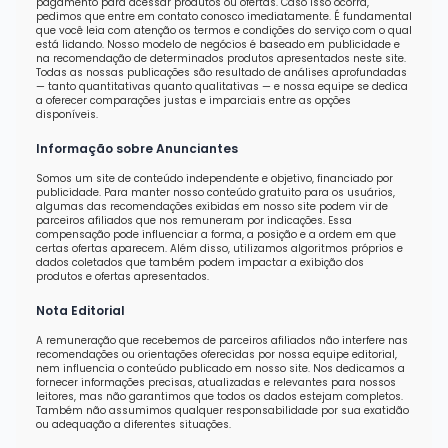
pagamento para acessar produtos ou ofertas. Caso isso ocorra,
pedimos que entre em contato conosco imediatamente. É fundamental
que você leia com atenção os termos e condições do serviço com o qual
está lidando. Nosso modelo de negócios é baseado em publicidade e
na recomendação de determinados produtos apresentados neste site.
Todas as nossas publicações são resultado de análises aprofundadas
— tanto quantitativas quanto qualitativas — e nossa equipe se dedica
a oferecer comparações justas e imparciais entre as opções
disponíveis.
Informação sobre Anunciantes
Somos um site de conteúdo independente e objetivo, financiado por
publicidade. Para manter nosso conteúdo gratuito para os usuários,
algumas das recomendações exibidas em nosso site podem vir de
parceiros afiliados que nos remuneram por indicações. Essa
compensação pode influenciar a forma, a posição e a ordem em que
certas ofertas aparecem. Além disso, utilizamos algoritmos próprios e
dados coletados que também podem impactar a exibição dos
produtos e ofertas apresentados.
Nota Editorial
A remuneração que recebemos de parceiros afiliados não interfere nas
recomendações ou orientações oferecidas por nossa equipe editorial,
nem influencia o conteúdo publicado em nosso site. Nos dedicamos a
fornecer informações precisas, atualizadas e relevantes para nossos
leitores, mas não garantimos que todos os dados estejam completos.
Também não assumimos qualquer responsabilidade por sua exatidão
ou adequação a diferentes situações.