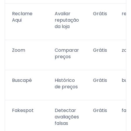
Reclame
Avaliar
Grátis
rec
Aqui
reputação
da loja
Zoom
Comparar
Grátis
zoo
preços
Buscapé
Histórico
Grátis
bus
de preços
Fakespot
Detectar
Grátis
fak
avaliações
falsas