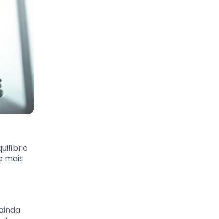
uilíbrio
o mais
ainda