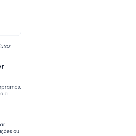
dutos
er
mpramos.
da a
ar
ações ou