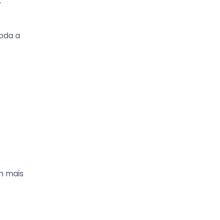
r
toda a
am mais